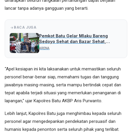
diharapkan seluruh rangkaian pertandingan dapat berjalan
lancar tanpa adanya gangguan yang berarti.
BACA JUGA
Pemkot Batu Gelar Mlaku Bareng
Sedoyo Sehat dan Bazar Sehat,
Peringati HKN ke-61
ARENA
“Apel kesiapan ini kita laksanakan untuk memastikan seluruh
personel benar-benar siap, memahami tugas dan tanggung
jawabnya masing-masing, serta mampu bertindak cepat dan
tepat apabila terjadi situasi yang memerlukan penanganan di
lapangan,” ujar Kapolres Batu AKBP Aris Purwanto.
Lebih lanjut, Kapolres Batu juga menghimbau kepada seluruh
personel agar mengedepankan pendekatan persuasif dan
humanis kepada penonton serta seluruh pihak yang terlibat.