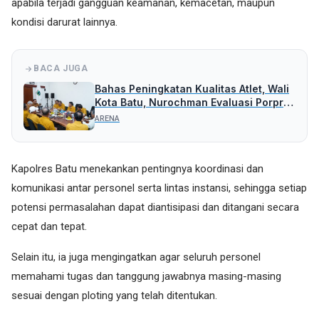
apabila terjadi gangguan keamanan, kemacetan, maupun
kondisi darurat lainnya.
BACA JUGA
Bahas Peningkatan Kualitas Atlet, Wali
Kota Batu, Nurochman Evaluasi Porprov
Bersama KONI Kota Batu
ARENA
Kapolres Batu menekankan pentingnya koordinasi dan
komunikasi antar personel serta lintas instansi, sehingga setiap
potensi permasalahan dapat diantisipasi dan ditangani secara
cepat dan tepat.
Selain itu, ia juga mengingatkan agar seluruh personel
memahami tugas dan tanggung jawabnya masing-masing
sesuai dengan ploting yang telah ditentukan.