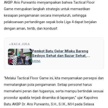
AKBP Aris Purwanto menyampaikan bahwa Tactical Floor
Game merupakan langkah strategis untuk memastikan
kesiapan pengamanan secara menyeluruh, sehingga
pelaksanaan pertandingan sepak bola Liga 4 dapat berjalan
dengan aman, tertib, dan kondusif.
BACA JUGA
Pemkot Batu Gelar Mlaku Bareng
Sedoyo Sehat dan Bazar Sehat,
Peringati HKN ke-61
ARENA
“Melalui Tactical Floor Game ini, kita menyamakan persepsi dan
mematangkan pola pengamanan. Setiap personel harus
memahami peran dan tugasnya, serta mampu bertindak sesuai
prosedur apabila terjadi dinamika di lapangan,” ujar Kapolres
Batu AKBP Dr. Aris Purwanto, S.H., S.I.K., M.H pada Selasa