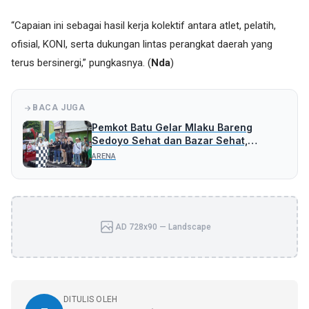
“Capaian ini sebagai hasil kerja kolektif antara atlet, pelatih,
ofisial, KONI, serta dukungan lintas perangkat daerah yang
terus bersinergi,” pungkasnya. (
Nda
)
BACA JUGA
Pemkot Batu Gelar Mlaku Bareng
Sedoyo Sehat dan Bazar Sehat,
Peringati HKN ke-61
ARENA
AD 728x90 — Landscape
DITULIS OLEH