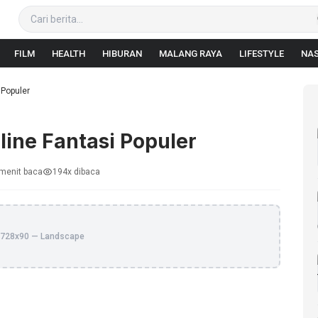
FILM
HEALTH
HIBURAN
MALANG RAYA
LIFESTYLE
NAS
Populer
ine Fantasi Populer
menit baca
194x dibaca
728x90 — Landscape