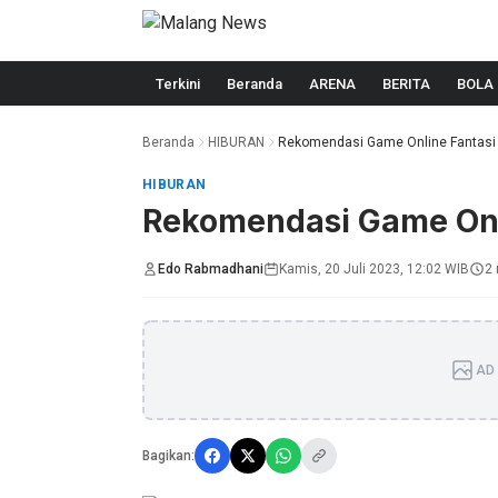
Langsung ke konten
Terkini
Beranda
ARENA
BERITA
BOLA
Beranda
HIBURAN
Rekomendasi Game Online Fantasi 
HIBURAN
Rekomendasi Game Onl
Edo Rabmadhani
Kamis, 20 Juli 2023, 12:02 WIB
2 
AD 
Bagikan: