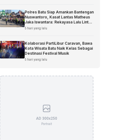
Polres Batu Siap Amankan Bantengan
Nuswantoro, Kasat Lantas Matheus
Jaka Iswantara: Rekayasa Lalu Lintas
Disiapkan
5 hari yang lalu
Kolaborasi PartiLibur Caravan, Bawa
Kota Wisata Batu Naik Kelas Sebagai
Destinasi Festival Musik
5 hari yang lalu
AD 300x250
Portrait