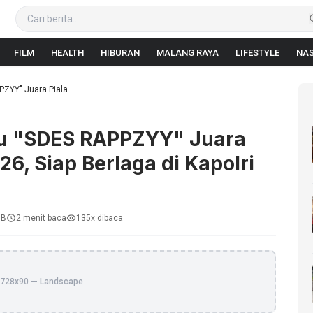
FILM
HEALTH
HIBURAN
MALANG RAYA
LIFESTYLE
NAS
ZYY" Juara Piala...
atu "SDES RAPPZYY" Juara
26, Siap Berlaga di Kapolri
IB
2 menit baca
135x dibaca
728x90 — Landscape