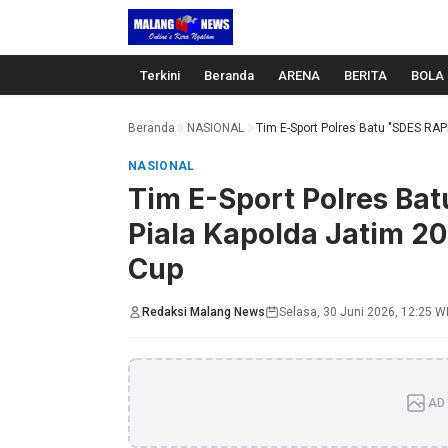
Langsung ke konten
Terkini
Beranda
ARENA
BERITA
BOLA
Beranda
NASIONAL
Tim E-Sport Polres Batu "SDES RAPP
NASIONAL
Tim E-Sport Polres B
Piala Kapolda Jatim 20
Cup
Redaksi Malang News
Selasa, 30 Juni 2026, 12:25 W
AD 