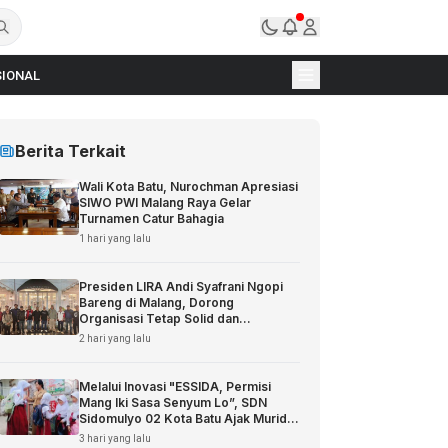
IONAL
Berita Terkait
Wali Kota Batu, Nurochman Apresiasi
SIWO PWI Malang Raya Gelar
Turnamen Catur Bahagia
1 hari yang lalu
Presiden LIRA Andi Syafrani Ngopi
Bareng di Malang, Dorong
Organisasi Tetap Solid dan
Responsif
2 hari yang lalu
Melalui Inovasi "ESSIDA, Permisi
Mang Iki Sasa Senyum Lo”, SDN
Sidomulyo 02 Kota Batu Ajak Murid
Sopan Santun
3 hari yang lalu