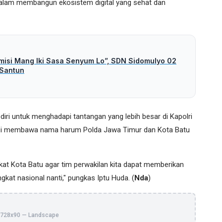
 dalam membangun ekosistem digital yang sehat dan
rmisi Mang Iki Sasa Senyum Lo”, SDN Sidomulyo 02
 Santun
ri untuk menghadapi tantangan yang lebih besar di Kapolri
si membawa nama harum Polda Jawa Timur dan Kota Batu
at Kota Batu agar tim perwakilan kita dapat memberikan
gkat nasional nanti," pungkas Iptu Huda. (
Nda
)
728x90 — Landscape