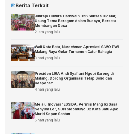
Berita Terkait
Junrejo Culture Carnival 2026 Sukses Digelar,
Usung Tema Beragam dalam Budaya, Bersatu
Membangun Desa
2 jam yang lalu
Wali Kota Batu, Nurochman Apresiasi SIWO PWI
Malang Raya Gelar Turnamen Catur Bahagia
3 hari yang lalu
Presiden LIRA Andi Syafrani Ngopi Bareng di
Malang, Dorong Organisasi Tetap Solid dan
Responsif
4 hari yang lalu
Melalui Inovasi "ESSIDA, Permisi Mang Iki Sasa
Senyum Lo”, SDN Sidomulyo 02 Kota Batu Ajak
Murid Sopan Santun
5 hari yang lalu