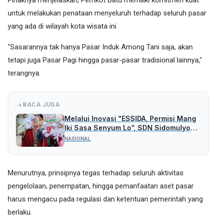
Pihaknya menjelaskan, Pemkot Batu memiliki komitmen kuat
untuk melakukan penataan menyeluruh terhadap seluruh pasar
yang ada di wilayah kota wisata ini.
"Sasarannya tak hanya Pasar Induk Among Tani saja, akan
tetapi juga Pasar Pagi hingga pasar-pasar tradisional lainnya,"
terangnya.
BACA JUGA
Melalui Inovasi "ESSIDA, Permisi Mang
Iki Sasa Senyum Lo”, SDN Sidomulyo
02 Kota Batu Ajak Murid Sopan Santun
NASIONAL
Menurutnya, prinsipnya tegas terhadap seluruh aktivitas
pengelolaan, penempatan, hingga pemanfaatan aset pasar
harus mengacu pada regulasi dan ketentuan pemerintah yang
berlaku.