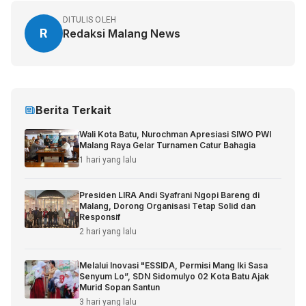
DITULIS OLEH
R
Redaksi Malang News
Berita Terkait
Wali Kota Batu, Nurochman Apresiasi SIWO PWI
Malang Raya Gelar Turnamen Catur Bahagia
1 hari yang lalu
Presiden LIRA Andi Syafrani Ngopi Bareng di
Malang, Dorong Organisasi Tetap Solid dan
Responsif
2 hari yang lalu
Melalui Inovasi "ESSIDA, Permisi Mang Iki Sasa
Senyum Lo”, SDN Sidomulyo 02 Kota Batu Ajak
Murid Sopan Santun
3 hari yang lalu