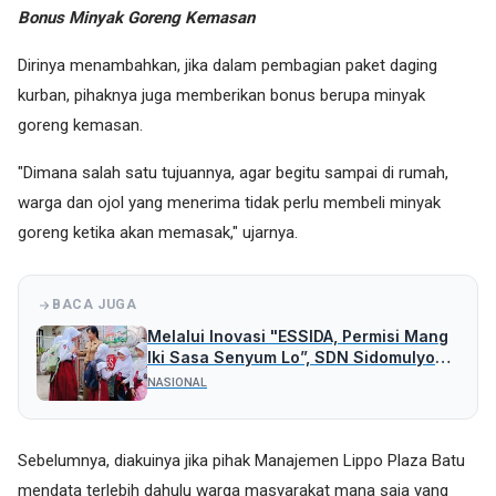
Bonus Minyak Goreng Kemasan
Dirinya menambahkan, jika dalam pembagian paket daging
kurban, pihaknya juga memberikan bonus berupa minyak
goreng kemasan.
"Dimana salah satu tujuannya, agar begitu sampai di rumah,
warga dan ojol yang menerima tidak perlu membeli minyak
goreng ketika akan memasak," ujarnya.
BACA JUGA
Melalui Inovasi "ESSIDA, Permisi Mang
Iki Sasa Senyum Lo”, SDN Sidomulyo
02 Kota Batu Ajak Murid Sopan Santun
NASIONAL
Sebelumnya, diakuinya jika pihak Manajemen Lippo Plaza Batu
mendata terlebih dahulu warga masyarakat mana saja yang