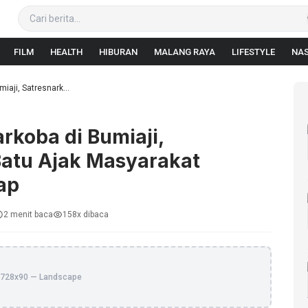
FILM
HEALTH
HIBURAN
MALANG RAYA
LIFESTYLE
NAS
iaji, Satresnark...
rkoba di Bumiaji,
Batu Ajak Masyarakat
ap
2 menit baca
158x dibaca
728x90 — Landscape