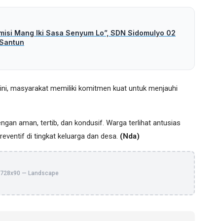
rmisi Mang Iki Sasa Senyum Lo”, SDN Sidomulyo 02
 Santun
 ini, masyarakat memiliki komitmen kuat untuk menjauhi
engan aman, tertib, dan kondusif. Warga terlihat antusias
reventif di tingkat keluarga dan desa.
(Nda)
728x90 — Landscape