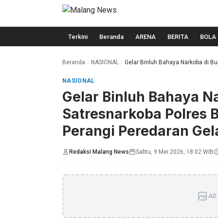
Langsung ke konten
Terkini
Beranda
ARENA
BERITA
BOLA
Beranda
NASIONAL
Gelar Binluh Bahaya Narkoba di Bum
NASIONAL
Gelar Binluh Bahaya Na
Satresnarkoba Polres 
Perangi Peredaran Gel
Redaksi Malang News
Sabtu, 9 Mei 2026, 18:02 WIB
AD 