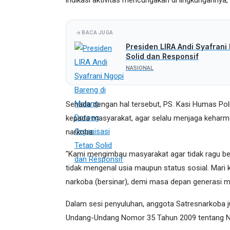
indikasi aktivitas mencurigakan di lingkungannya
BACA JUGA
Presiden LIRA Andi Syafrani
Solid dan Responsif
NASIONAL
Senada dengan hal tersebut, PS. Kasi Humas Po
kepada masyarakat, agar selalu menjaga keharm
narkoba.
"Kami mengimbau masyarakat agar tidak ragu bers
tidak mengenal usia maupun status sosial. Mari k
narkoba (bersinar), demi masa depan generasi mu
Dalam sesi penyuluhan, anggota Satresnarkoba
Undang-Undang Nomor 35 Tahun 2009 tentang N