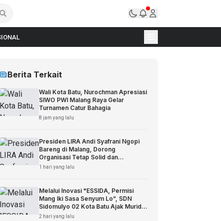
IONAL
Berita Terkait
Wali Kota Batu, Nurochman Apresiasi
SIWO PWI Malang Raya Gelar
Turnamen Catur Bahagia
8 jam yang lalu
Presiden LIRA Andi Syafrani Ngopi
Bareng di Malang, Dorong
Organisasi Tetap Solid dan
Responsif
1 hari yang lalu
Melalui Inovasi "ESSIDA, Permisi
Mang Iki Sasa Senyum Lo”, SDN
Sidomulyo 02 Kota Batu Ajak Murid
Sopan Santun
2 hari yang lalu