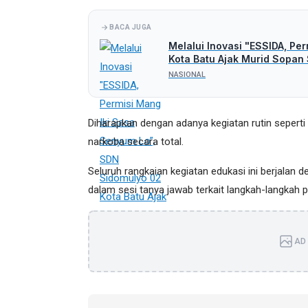
BACA JUGA
Melalui Inovasi "ESSIDA, Pe
Kota Batu Ajak Murid Sopan
NASIONAL
Diharapkan dengan adanya kegiatan rutin seperti
narkoba secara total.
Seluruh rangkaian kegiatan edukasi ini berjalan d
dalam sesi tanya jawab terkait langkah-langkah p
AD 