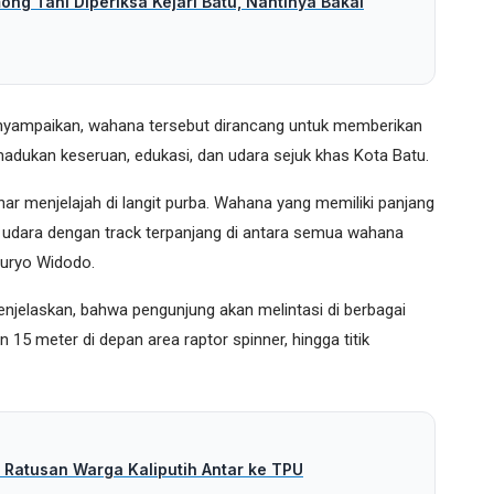
ng Tani Diperiksa Kejari Batu, Nantinya Bakal
menyampaikan, wahana tersebut dirancang untuk memberikan
dukan keseruan, edukasi, dan udara sejuk khas Kota Batu.
ar menjelajah di langit purba. Wahana yang memiliki panjang
a udara dengan track terpanjang di antara semua wahana
Suryo Widodo.
menjelaskan, bahwa pengunjung akan melintasi di berbagai
ian 15 meter di depan area raptor spinner, hingga titik
 Ratusan Warga Kaliputih Antar ke TPU