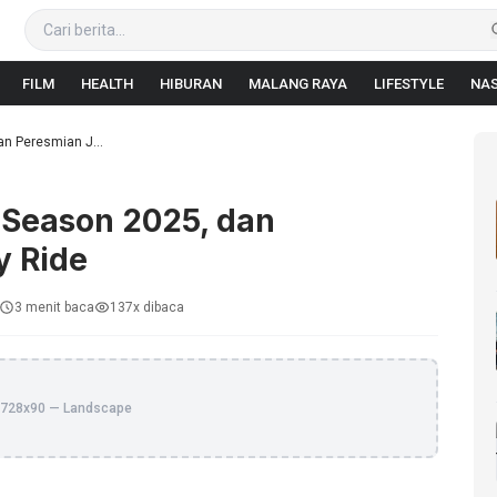
FILM
HEALTH
HIBURAN
MALANG RAYA
LIFESTYLE
NAS
n Peresmian J...
 Season 2025, dan
y Ride
3 menit baca
137x dibaca
728x90 — Landscape