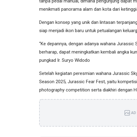
tanpa pedal manual, dimana pengunjung dapat m
menikmati panorama alam dan kota dari ketinggia
Dengan konsep yang unik dan lintasan terpanjang
siap menjadi ikon baru untuk petualangan keluarg
“Ke depannya, dengan adanya wahana Jurassic S
berharap, dapat meningkatkan kembali angka kunj
pungkad Ir. Suryo Widodo
Setelah kegiatan peresmian wahana Jurassic Sky
Season 2025, Jurassic Fear Fest, yaitu kompeti
photography competition serta diakhiri dengan Ha
AD 