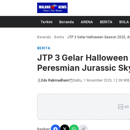
Langsung ke konten
Terkini
Beranda
ARENA
BERITA
BOLA
Beranda
Berita
JTP 3 Gelar Halloween Season 2025, da
BERITA
JTP 3 Gelar Halloween
Peresmian Jurassic Sk
Edo Rabmadhani
Sabtu, 1 November 2025, 12:38 WIB
AD 
Bagikan: