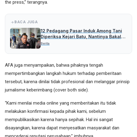
the press,” terangnya.
BACA JUGA
12 Pedagang Pasar Induk Among Tani
Diperiksa Kejari Batu, Nantinya Bakal
Periksa Pihak Lain
Berita
AFA juga menyampaikan, bahwa pihaknya tengah
mempertimbangkan langkah hukum terhadap pemberitaan
tersebut, karena dinilai tidak profesional dan melanggar prinsip
jurnalisme keberimbang (cover both side).
“Kami menilai media online yang memberitakan itu tidak
melakukan konfirmasi kepada pihak kami, sebelum
mempublikasikan karena hanya sepihak. Hal ini sangat
disayangkan, karena dapat menyesatkan masyarakat dan
mencederai reputasi perusahaan,” imbuhnya.