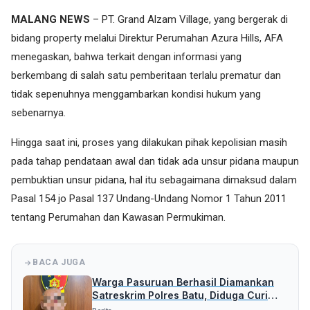
MALANG NEWS
– PT. Grand Alzam Village, yang bergerak di
bidang property melalui Direktur Perumahan Azura Hills, AFA
menegaskan, bahwa terkait dengan informasi yang
berkembang di salah satu pemberitaan terlalu prematur dan
tidak sepenuhnya menggambarkan kondisi hukum yang
sebenarnya.
Hingga saat ini, proses yang dilakukan pihak kepolisian masih
pada tahap pendataan awal dan tidak ada unsur pidana maupun
pembuktian unsur pidana, hal itu sebagaimana dimaksud dalam
Pasal 154 jo Pasal 137 Undang-Undang Nomor 1 Tahun 2011
tentang Perumahan dan Kawasan Permukiman.
BACA JUGA
Warga Pasuruan Berhasil Diamankan
Satreskrim Polres Batu, Diduga Curi
Uang Rp 5 Juta