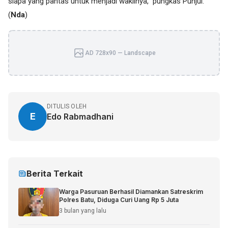
siapa yang pantas untuk menjadi wakilnya,” pungkas Punjul.
(
Nda
)
AD 728x90 — Landscape
DITULIS OLEH
E
Edo Rabmadhani
Berita Terkait
Warga Pasuruan Berhasil Diamankan Satreskrim
Polres Batu, Diduga Curi Uang Rp 5 Juta
3 bulan yang lalu