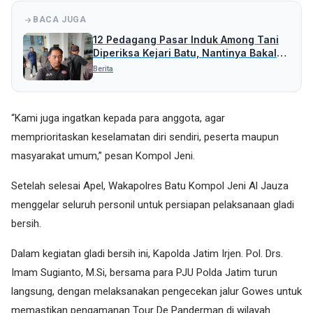
BACA JUGA
12 Pedagang Pasar Induk Among Tani
Diperiksa Kejari Batu, Nantinya Bakal
Periksa Pihak Lain
Berita
“Kami juga ingatkan kepada para anggota, agar
memprioritaskan keselamatan diri sendiri, peserta maupun
masyarakat umum,” pesan Kompol Jeni.
Setelah selesai Apel, Wakapolres Batu Kompol Jeni Al Jauza
menggelar seluruh personil untuk persiapan pelaksanaan gladi
bersih.
Dalam kegiatan gladi bersih ini, Kapolda Jatim Irjen. Pol. Drs.
Imam Sugianto, M.Si, bersama para PJU Polda Jatim turun
langsung, dengan melaksanakan pengecekan jalur Gowes untuk
memastikan pengamanan Tour De Panderman di wilayah