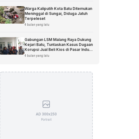
Warga Kaliputih Kota Batu Ditemukan
Meninggal di Sungai, Diduga Jatuh
Terpeleset
4 bulan yang lalu
Gabungan LSM Malang Raya Dukung
Kejari Batu, Tuntaskan Kasus Dugaan
Korupsi Jual Beli Kios di Pasar Induk
Among Tani
4 bulan yang lalu
AD 300x250
Portrait