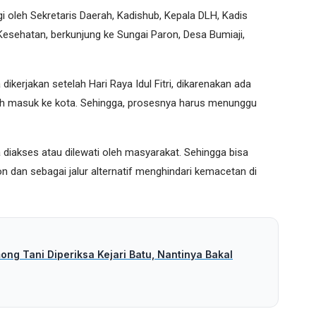
i oleh Sekretaris Daerah, Kadishub, Kepala DLH, Kadis
Kesehatan, berkunjung ke Sungai Paron, Desa Bumiaji,
ikerjakan setelah Hari Raya Idul Fitri, dikarenakan ada
leh masuk ke kota. Sehingga, prosesnya harus menunggu
a diakses atau dilewati oleh masyarakat. Sehingga bisa
on dan sebagai jalur alternatif menghindari kemacetan di
ng Tani Diperiksa Kejari Batu, Nantinya Bakal