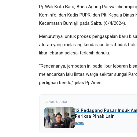
Pj. Wali Kota Batu, Aries Agung Paewai didamping
Kominfo, dan Kadis PUPR, dan Plt. Kepala Dinas 
Kecamatan Bumiaji, pada Sabtu (6/4/2024).
Menurutnya, untuk proses pengaspalan baru bisa d
aturan yang melarang kendaraan berat tidak bo
libur lebaran selesai terlebih dahulu.
“Rencananya, jembatan ini pada libur lebaran bis
melancarkan lalu lintas warga sekitar sungai Par
pertigaan bendo,” jelas Pj. Aries.
BACA JUGA
12 Pedagang Pasar Induk Amo
Periksa Pihak Lain
Berita