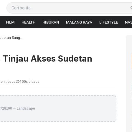
FILM
HEALTH
HIBURAN
MALANG RAYA
LIFESTYLE
NAS
udetan Sung...
es Tinjau Akses Sudetan
enit baca
100x dibaca
728x90 — Landscape