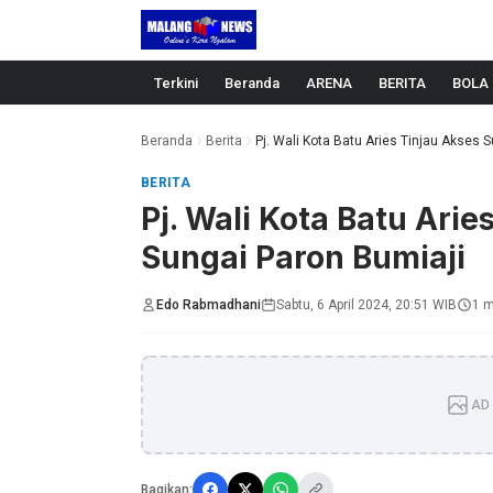
Langsung ke konten
Terkini
Beranda
ARENA
BERITA
BOLA
Beranda
Berita
Pj. Wali Kota Batu Aries Tinjau Akses S
BERITA
Pj. Wali Kota Batu Ari
Sungai Paron Bumiaji
Edo Rabmadhani
Sabtu, 6 April 2024, 20:51 WIB
1 m
AD 
Bagikan: