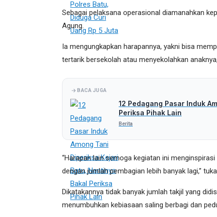
Sebagai pelaksana operasional diamanahkan kep
Agung.
Ia mengungkapkan harapannya, yakni bisa memp
tertarik bersekolah atau menyekolahkan anaknya
BACA JUGA
12 Pedagang Pasar Induk Amo
Periksa Pihak Lain
Berita
“Harapan lain semoga kegiatan ini menginspirasi
dengan jumlah pembagian lebih banyak lagi,” tuk
Dikatakannya tidak banyak jumlah takjil yang didis
menumbuhkan kebiasaan saling berbagi dan ped