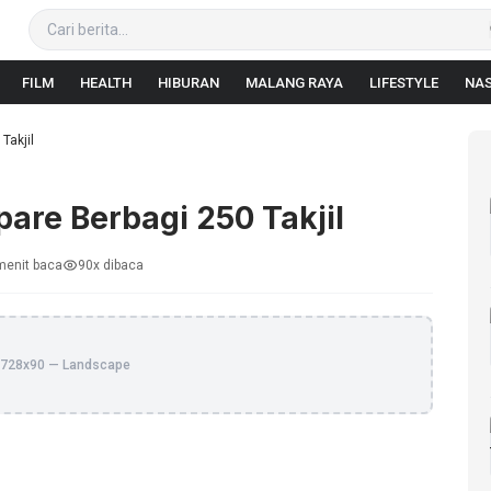
FILM
HEALTH
HIBURAN
MALANG RAYA
LIFESTYLE
NAS
Takjil
are Berbagi 250 Takjil
menit baca
90x dibaca
728x90 — Landscape