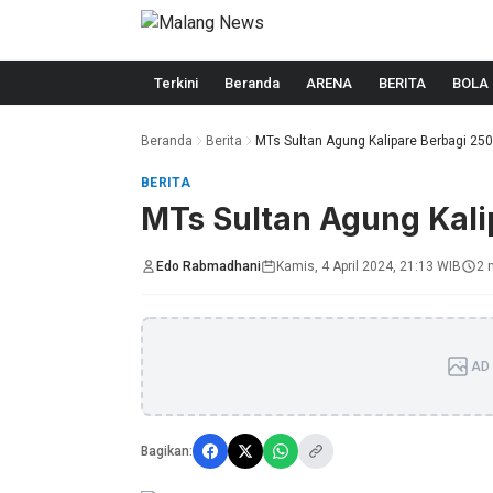
Langsung ke konten
Terkini
Beranda
ARENA
BERITA
BOLA
Beranda
Berita
MTs Sultan Agung Kalipare Berbagi 250 
BERITA
MTs Sultan Agung Kalip
Edo Rabmadhani
Kamis, 4 April 2024, 21:13 WIB
2 
AD 
Bagikan: