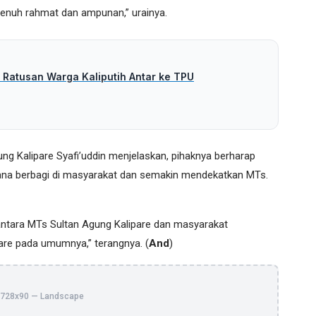
penuh rahmat dan ampunan,” urainya.
 Ratusan Warga Kaliputih Antar ke TPU
g Kalipare Syafi’uddin menjelaskan, pihaknya berharap
ana berbagi di masyarakat dan semakin mendekatkan MTs.
d antara MTs Sultan Agung Kalipare dan masyarakat
re pada umumnya,” terangnya. (
And
)
728x90 — Landscape