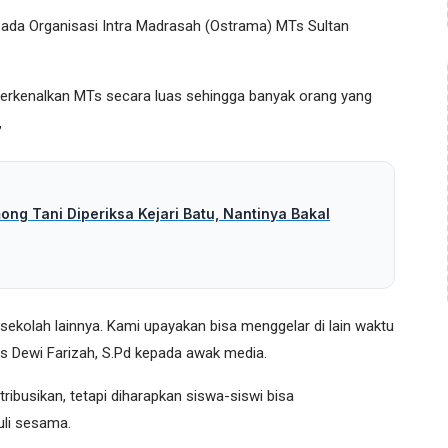
ada Organisasi Intra Madrasah (Ostrama) MTs Sultan
erkenalkan MTs secara luas sehingga banyak orang yang
,
ng Tani Diperiksa Kejari Batu, Nantinya Bakal
 sekolah lainnya. Kami upayakan bisa menggelar di lain waktu
as Dewi Farizah, S.Pd kepada awak media.
tribusikan, tetapi diharapkan siswa-siswi bisa
uli sesama.