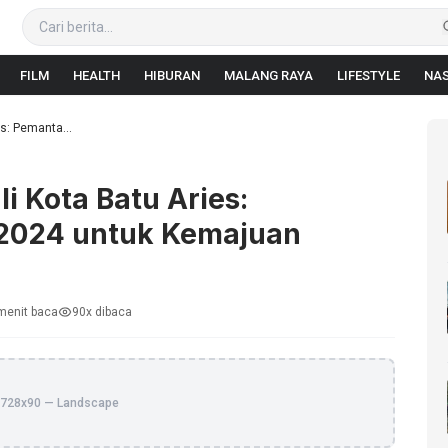
FILM
HEALTH
HIBURAN
MALANG RAYA
LIFESTYLE
NAS
es: Pemanta...
li Kota Batu Aries:
2024 untuk Kemajuan
menit baca
90x dibaca
728x90 — Landscape