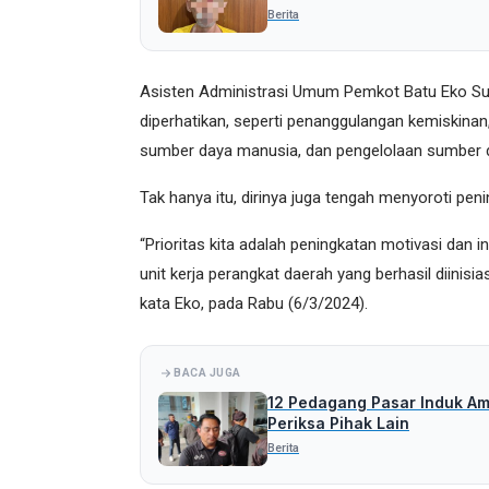
Berita
Asisten Administrasi Umum Pemkot Batu Eko Suh
diperhatikan, seperti penanggulangan kemiskina
sumber daya manusia, dan pengelolaan sumber 
Tak hanya itu, dirinya juga tengah menyoroti pen
“Prioritas kita adalah peningkatan motivasi dan i
unit kerja perangkat daerah yang berhasil diinisias
kata Eko, pada Rabu (6/3/2024).
BACA JUGA
12 Pedagang Pasar Induk Amo
Periksa Pihak Lain
Berita