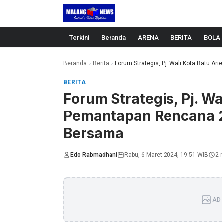
Langsung ke konten
Terkini
Beranda
ARENA
BERITA
BOLA
Beranda
Berita
Forum Strategis, Pj. Wali Kota Batu Ari
BERITA
Forum Strategis, Pj. Wa
Pemantapan Rencana 
Bersama
Edo Rabmadhani
Rabu, 6 Maret 2024, 19:51 WIB
2 
AD 