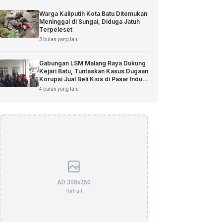
Warga Kaliputih Kota Batu Ditemukan
Meninggal di Sungai, Diduga Jatuh
Terpeleset
3 bulan yang lalu
Gabungan LSM Malang Raya Dukung
Kejari Batu, Tuntaskan Kasus Dugaan
Korupsi Jual Beli Kios di Pasar Induk
Among Tani
4 bulan yang lalu
AD 300x250
Portrait