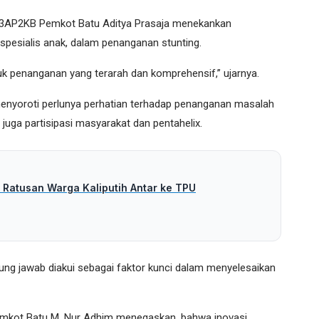
DP3AP2KB Pemkot Batu Aditya Prasaja menekankan
 spesialis anak, dalam penanganan stunting.
uk penanganan yang terarah dan komprehensif,” ujarnya.
menyoroti perlunya perhatian terhadap penanganan masalah
i juga partisipasi masyarakat dan pentahelix.
 Ratusan Warga Kaliputih Antar ke TPU
ung jawab diakui sebagai faktor kunci dalam menyelesaikan
emkot Batu M. Nur Adhim menegaskan, bahwa inovasi