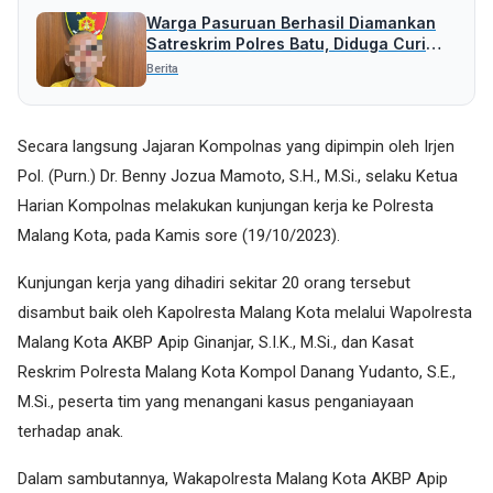
Warga Pasuruan Berhasil Diamankan
Satreskrim Polres Batu, Diduga Curi
Uang Rp 5 Juta
Berita
Secara langsung Jajaran Kompolnas yang dipimpin oleh Irjen
Pol. (Purn.) Dr. Benny Jozua Mamoto, S.H., M.Si., selaku Ketua
Harian Kompolnas melakukan kunjungan kerja ke Polresta
Malang Kota, pada Kamis sore (19/10/2023).
Kunjungan kerja yang dihadiri sekitar 20 orang tersebut
disambut baik oleh Kapolresta Malang Kota melalui Wapolresta
Malang Kota AKBP Apip Ginanjar, S.I.K., M.Si., dan Kasat
Reskrim Polresta Malang Kota Kompol Danang Yudanto, S.E.,
M.Si., peserta tim yang menangani kasus penganiayaan
terhadap anak.
Dalam sambutannya, Wakapolresta Malang Kota AKBP Apip