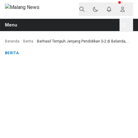
Langsung ke konten
Menu
Beranda
Berita
Berhasil Tempuh Jenjang Pendidikan S-2 di Belanda,...
BERITA