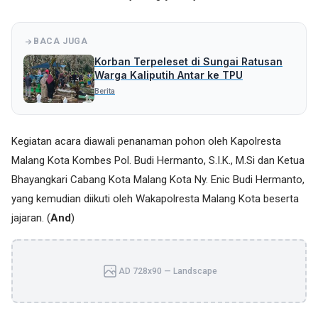
BACA JUGA
Korban Terpeleset di Sungai Ratusan
Warga Kaliputih Antar ke TPU
Berita
Kegiatan acara diawali penanaman pohon oleh Kapolresta
Malang Kota Kombes Pol. Budi Hermanto, S.I.K., M.Si dan Ketua
Bhayangkari Cabang Kota Malang Kota Ny. Enic Budi Hermanto,
yang kemudian diikuti oleh Wakapolresta Malang Kota beserta
jajaran. (
And
)
AD 728x90 — Landscape