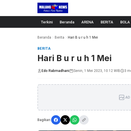
Langsung ke konten
Terkini
Beranda
ARENA
BERITA
BOLA
Beranda
Berita
Hari B u r u h 1 Mei
BERITA
Hari B u r u h 1 Mei
Edo Rabmadhani
Senin, 1 Mei 2023, 10:12 WIB
3 m
AD 
Bagikan: