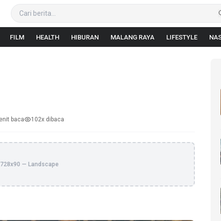
FILM
HEALTH
HIBURAN
MALANG RAYA
LIFESTYLE
NAS
enit baca
102x dibaca
728x90 — Landscape