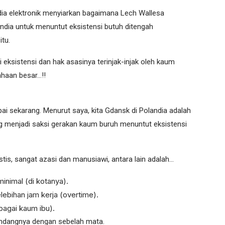
dia elektronik menyiarkan bagaimana Lech Wallesa
ndia untuk menuntut eksistensi butuh ditengah
itu.
i eksistensi dan hak asasinya terinjak-injak oleh kaum
haan besar…!!
i sekarang. Menurut saya, kita Gdansk di Polandia adalah
ng menjadi saksi gerakan kaum buruh menuntut eksistensi
is, sangat azasi dan manusiawi, antara lain adalah…
inimal (di kotanya).
ebihan jam kerja (overtime).
bagai kaum ibu).
ndangnya dengan sebelah mata.