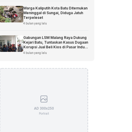
Warga Kaliputih Kota Batu Ditemukan
Meninggal di Sungai, Diduga Jatuh
Terpeleset
4 bulan yang lalu
Gabungan LSM Malang Raya Dukung
Kejari Batu, Tuntaskan Kasus Dugaan
Korupsi Jual Beli Kios di Pasar Induk
Among Tani
4 bulan yang lalu
AD 300x250
Portrait