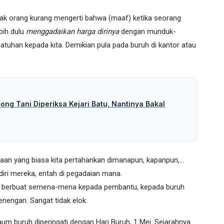
anyak orang kurang mengerti bahwa (maaf) ketika seorang
bih dulu
menggadaikan harga dirinya
dengan munduk-
tuhan kepada kita. Demikian pula pada buruh di kantor atau
ng Tani Diperiksa Kejari Batu, Nantinya Bakal
aan yang biasa kita pertahankan dimanapun, kapanpun,…
ri mereka, entah di pegadaian mana.
an berbuat semena-mena kepada pembantu, kepada buruh
enengan. Sangat tidak elok.
aum buruh diperingati dengan Hari Buruh, 1 Mei. Sejarahnya