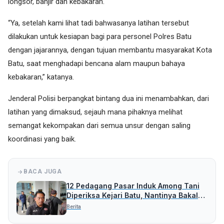
longsor, banjir dan kebakaran.
“Ya, setelah kami lihat tadi bahwasanya latihan tersebut
dilakukan untuk kesiapan bagi para personel Polres Batu
dengan jajarannya, dengan tujuan membantu masyarakat Kota
Batu, saat menghadapi bencana alam maupun bahaya
kebakaran,” katanya.
Jenderal Polisi berpangkat bintang dua ini menambahkan, dari
latihan yang dimaksud, sejauh mana pihaknya melihat
semangat kekompakan dari semua unsur dengan saling
koordinasi yang baik.
BACA JUGA
12 Pedagang Pasar Induk Among Tani
Diperiksa Kejari Batu, Nantinya Bakal
Periksa Pihak Lain
Berita