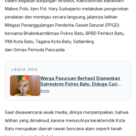
Dalam kegiatan kunjungan tersebut, Kakorbinmas Baharkam
Mabes Polri, Irjen Pol. Hary Sudwijanto melakukan pengecekan
peralatan dan meninjau secara langsung, jalannya latihan
Mitigasi Penanggulangan Penderita Gawat Darurat (PPGD)
bersama Bhabinkamtibmas Polres Batu, BPBD Pemkot Batu,
PMI Kota Batu, Tagana Kota Batu, Satlamling
dan Ormas Pemuda Pancasila.
BACA JUGA
Warga Pasuruan Berhasil Diamankan
Satreskrim Polres Batu, Diduga Curi
Uang Rp 5 Juta
Berita
Saat diwawancarai awak media, dirinya menyampaikan, bahwa
latihan yang dimaksud, karena menurutnya karakteristik Kota
Batu merupakan daerah rawan bencana alam seperti tanah