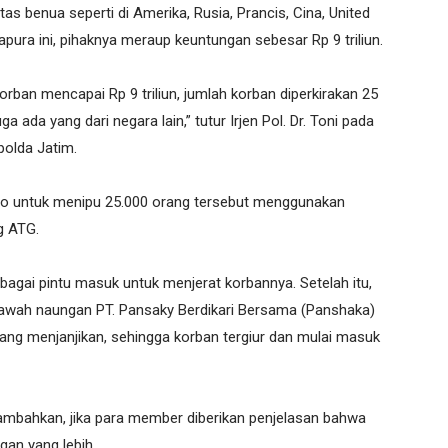
s benua seperti di Amerika, Rusia, Prancis, Cina, United
pura ini, pihaknya meraup keuntungan sebesar Rp 9 triliun.
 korban mencapai Rp 9 triliun, jumlah korban diperkirakan 25
a ada yang dari negara lain,” tutur Irjen Pol. Dr. Toni pada
polda Jatim.
o untuk menipu 25.000 orang tersebut menggunakan
g ATG.
bagai pintu masuk untuk menjerat korbannya. Setelah itu,
wah naungan PT. Pansaky Berdikari Bersama (Panshaka)
ng menjanjikan, sehingga korban tergiur dan mulai masuk
nambahkan, jika para member diberikan penjelasan bahwa
gan yang lebih.