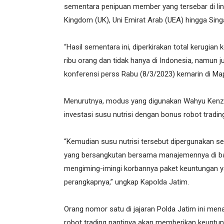
sementara penipuan member yang tersebar di linta
Kingdom (UK), Uni Emirat Arab (UEA) hingga Singa
“Hasil sementara ini, diperkirakan total kerugian
ribu orang dan tidak hanya di Indonesia, namun jug
konferensi perss Rabu (8/3/2023) kemarin di Ma
Menurutnya, modus yang digunakan Wahyu Kenz
investasi susu nutrisi dengan bonus robot tradin
“Kemudian susu nutrisi tersebut dipergunakan se
yang bersangkutan bersama manajemennya di ba
mengiming-imingi korbannya paket keuntungan ya
perangkapnya,” ungkap Kapolda Jatim.
Orang nomor satu di jajaran Polda Jatim ini me
robot trading nantinya akan memberikan keuntun