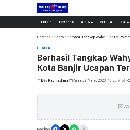
Langsung ke konten
Terkini
Beranda
ARENA
BERITA
BOLA
Beranda
Berita
Berhasil Tangkap Wahyu Kenzo, Polrest
BERITA
Berhasil Tangkap Wahy
Kota Banjir Ucapan Te
Edo Rabmadhani
Kamis, 9 Maret 2023, 15:05 WIB
2
AD 
Bagikan: