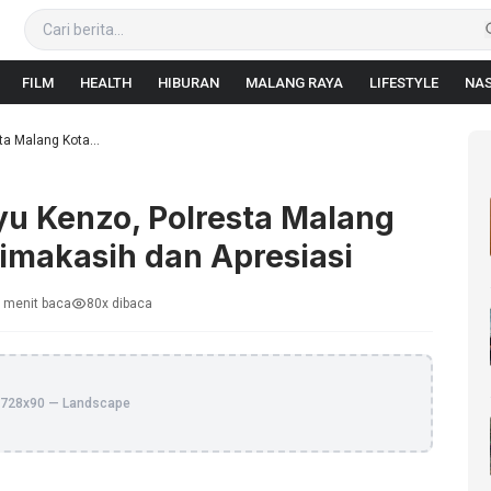
FILM
HEALTH
HIBURAN
MALANG RAYA
LIFESTYLE
NAS
a Malang Kota...
u Kenzo, Polresta Malang
rimakasih dan Apresiasi
 menit baca
80x dibaca
728x90 — Landscape