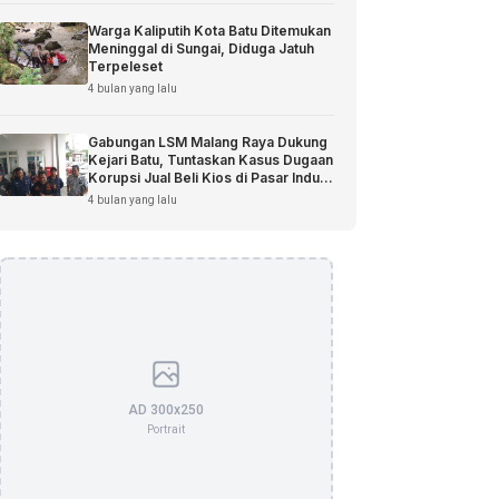
Warga Kaliputih Kota Batu Ditemukan
Meninggal di Sungai, Diduga Jatuh
Terpeleset
4 bulan yang lalu
Gabungan LSM Malang Raya Dukung
Kejari Batu, Tuntaskan Kasus Dugaan
Korupsi Jual Beli Kios di Pasar Induk
Among Tani
4 bulan yang lalu
AD 300x250
Portrait