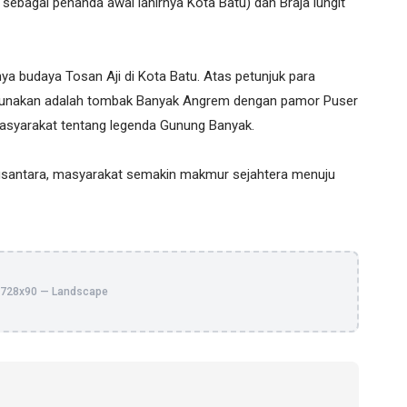
i sebagai penanda awal lahirnya Kota Batu) dan Braja lungit
ya budaya Tosan Aji di Kota Batu. Atas petunjuk para
igunakan adalah tombak Banyak Angrem dengan pamor Puser
masyarakat tentang legenda Gunung Banyak.
usantara, masyarakat semakin makmur sejahtera menuju
728x90 — Landscape