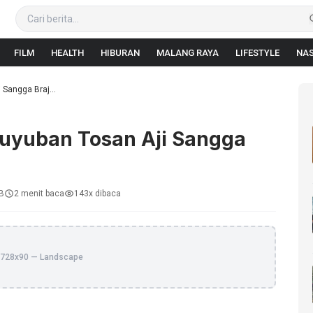
FILM
HEALTH
HIBURAN
MALANG RAYA
LIFESTYLE
NAS
 Sangga Braj...
guyuban Tosan Aji Sangga
IB
2 menit baca
143x dibaca
728x90 — Landscape