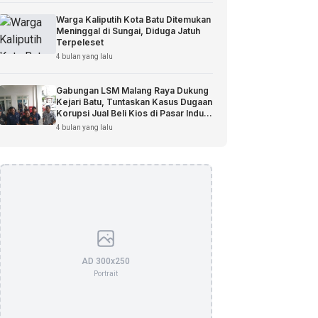
Warga Kaliputih Kota Batu Ditemukan
Meninggal di Sungai, Diduga Jatuh
Terpeleset
4 bulan yang lalu
Gabungan LSM Malang Raya Dukung
Kejari Batu, Tuntaskan Kasus Dugaan
Korupsi Jual Beli Kios di Pasar Induk
Among Tani
4 bulan yang lalu
AD 300x250
Portrait