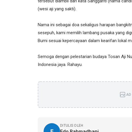
tersebut diambil dari kata Sanggariti (nama cand
(wesi aji yang sakti).
Nama ini sebagai doa sekaligus harapan bangkitn
sesepuh, kami memilih lambang pusaka yang d
Bumi sesuai kepercayaan dalam kearifan lokal 
Semoga dengan pelestarian budaya Tosan Aji N
Indonesia jaya. Rahayu.
AD 
DITULIS OLEH
E
Edo Rabmadhani