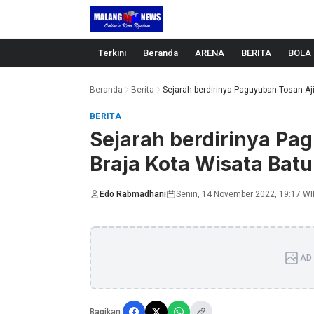
Langsung ke konten
Terkini
Beranda
ARENA
BERITA
BOLA
Beranda
Berita
Sejarah berdirinya Paguyuban Tosan Aji
BERITA
Sejarah berdirinya Pa
Braja Kota Wisata Batu
Edo Rabmadhani
Senin, 14 November 2022, 19:17 W
AD 
Bagikan: