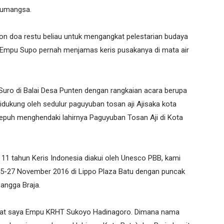
inumangsa.
 doa restu beliau untuk mengangkat pelestarian budaya
t Empu Supo pernah menjamas keris pusakanya di mata air
uro di Balai Desa Punten dengan rangkaian acara berupa
dukung oleh sedulur paguyuban tosan aji Ajisaka kota
sepuh menghendaki lahirnya Paguyuban Tosan Aji di Kota
 tahun Keris Indonesia diakui oleh Unesco PBB, kami
25-27 November 2016 di Lippo Plaza Batu dengan puncak
Sangga Braja.
kat saya Empu KRHT Sukoyo Hadinagoro. Dimana nama