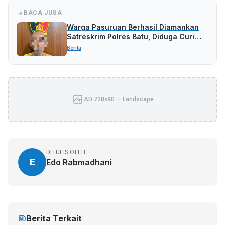
BACA JUGA
Warga Pasuruan Berhasil Diamankan
Satreskrim Polres Batu, Diduga Curi
Uang Rp 5 Juta
Berita
AD 728x90 — Landscape
DITULIS OLEH
E
Edo Rabmadhani
Berita Terkait