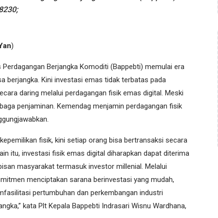
8230;
Yan
)
Perdagangan Berjangka Komoditi (Bappebti) memulai era
sa berjangka. Kini investasi emas tidak terbatas pada
secara daring melalui perdagangan fisik emas digital. Meski
lembaga penjaminan. Kemendag menjamin perdagangan fisik
nggungjawabkan.
epemilikan fisik, kini setiap orang bisa bertransaksi secara
in itu, investasi fisik emas digital diharapkan dapat diterima
apisan masyarakat termasuk investor millenial. Melalui
rkomitmen menciptakan sarana berinvestasi yang mudah,
mfasilitasi pertumbuhan dan perkembangan industri
jangka,” kata Plt Kepala Bappebti Indrasari Wisnu Wardhana,