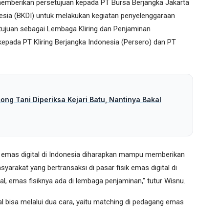
memberikan persetujuan kepada PT Bursa Berjangka Jakarta
nesia (BKDI) untuk melakukan kegiatan penyelenggaraan
etujuan sebagai Lembaga Kliring dan Penjaminan
kepada PT Kliring Berjangka Indonesia (Persero) dan PT
ng Tani Diperiksa Kejari Batu, Nantinya Bakal
ik emas digital di Indonesia diharapkan mampu memberikan
yarakat yang bertransaksi di pasar fisik emas digital di
l, emas fisiknya ada di lembaga penjaminan,” tutur Wisnu.
l bisa melalui dua cara, yaitu matching di pedagang emas