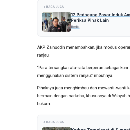
BACA JUGA
12 Pedagang Pasar Induk Amo
Periksa Pihak Lain
Berita
AKP Zainuddin menambahkan, jika modus operan
ranjau.
“Para tersangka rata-rata berperan sebagai kur
menggunakan sistem ranjau,” imbuhnya.
Pihaknya juga menghimbau dan mewanti-wanti k
bermain dengan narkoba, khususnya di Wilayah hu
hukum.
BACA JUGA
Korban Terpeleset di Sungai