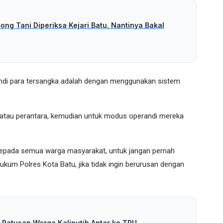
ng Tani Diperiksa Kejari Batu, Nantinya Bakal
di para tersangka adalah dengan menggunakan sistem
ir atau perantara, kemudian untuk modus operandi mereka
epada semua warga masyarakat, untuk jangan pernah
kum Polres Kota Batu, jika tidak ingin berurusan dengan
 Ratusan Warga Kaliputih Antar ke TPU