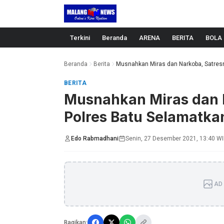
Langsung ke konten
Terkini
Beranda
ARENA
BERITA
BOLA
Beranda
Berita
Musnahkan Miras dan Narkoba, Satresn
BERITA
Musnahkan Miras dan 
Polres Batu Selamatka
Edo Rabmadhani
Senin, 27 Desember 2021, 13:40 W
AD 
Bagikan: