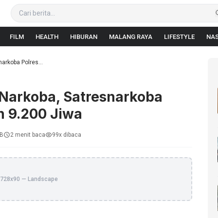
FILM
HEALTH
HIBURAN
MALANG RAYA
LIFESTYLE
NAS
arkoba Polres...
Narkoba, Satresnarkoba
n 9.200 Jiwa
IB
2 menit baca
99x dibaca
728x90 — Landscape