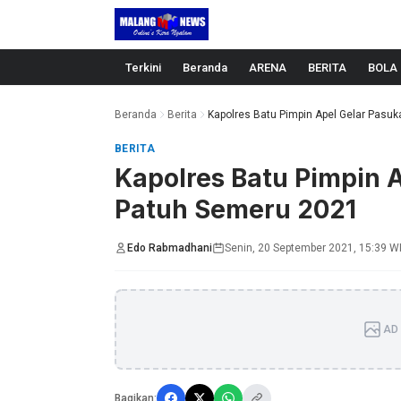
Langsung ke konten
Terkini
Beranda
ARENA
BERITA
BOLA
Beranda
Berita
Kapolres Batu Pimpin Apel Gelar Pasuka
BERITA
Kapolres Batu Pimpin 
Patuh Semeru 2021
Edo Rabmadhani
Senin, 20 September 2021, 15:39 W
AD 
Bagikan: