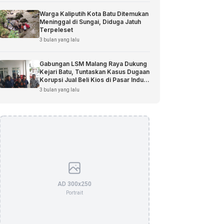
Warga Kaliputih Kota Batu Ditemukan
Meninggal di Sungai, Diduga Jatuh
Terpeleset
3 bulan yang lalu
Gabungan LSM Malang Raya Dukung
Kejari Batu, Tuntaskan Kasus Dugaan
Korupsi Jual Beli Kios di Pasar Induk
Among Tani
3 bulan yang lalu
AD 300x250
Portrait