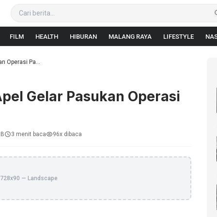
FILM
HEALTH
HIBURAN
MALANG RAYA
LIFESTYLE
NAS
n Operasi Pa...
Apel Gelar Pasukan Operasi
IB
3 menit baca
96x dibaca
728x90 — Landscape