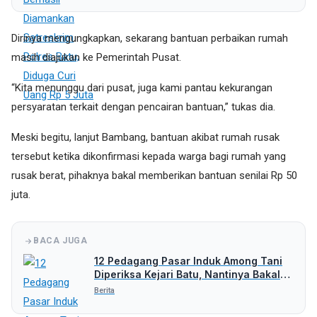
Dirinya mengungkapkan, sekarang bantuan perbaikan rumah
masih diajukan ke Pemerintah Pusat.
“Kita menunggu dari pusat, juga kami pantau kekurangan
persyaratan terkait dengan pencairan bantuan,” tukas dia.
Meski begitu, lanjut Bambang, bantuan akibat rumah rusak
tersebut ketika dikonfirmasi kepada warga bagi rumah yang
rusak berat, pihaknya bakal memberikan bantuan senilai Rp 50
juta.
BACA JUGA
12 Pedagang Pasar Induk Among Tani
Diperiksa Kejari Batu, Nantinya Bakal
Periksa Pihak Lain
Berita