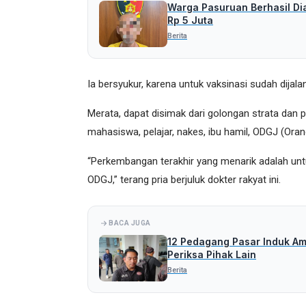
Warga Pasuruan Berhasil Di
Rp 5 Juta
Berita
Ia bersyukur, karena untuk vaksinasi sudah dija
Merata, dapat disimak dari golongan strata dan p
mahasiswa, pelajar, nakes, ibu hamil, ODGJ (Oran
“Perkembangan terakhir yang menarik adalah untu
ODGJ,” terang pria berjuluk dokter rakyat ini.
BACA JUGA
12 Pedagang Pasar Induk Amo
Periksa Pihak Lain
Berita