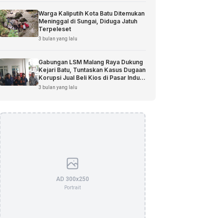
Warga Kaliputih Kota Batu Ditemukan
Meninggal di Sungai, Diduga Jatuh
Terpeleset
3 bulan yang lalu
Gabungan LSM Malang Raya Dukung
Kejari Batu, Tuntaskan Kasus Dugaan
Korupsi Jual Beli Kios di Pasar Induk
Among Tani
3 bulan yang lalu
AD 300x250
Portrait