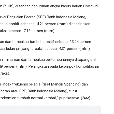
(pulih), di tengah penurunan angka kasus harian Covid-19.
rvei Penjualan Eceran (SPE) Bank Indonesia Malang,
mbuh positif sebesar 14,21 persen (mtm) dibandingkan
raksi sebesar -7,13 persen (mtm).
an dan tembakau tumbuh positif sebesar 13,24 persen
asi bulan juli yang tercatat sebesar 4,31 persen (mtm).
an, minuman dan tembakau pertumbuhannya ditopang oleh
9 persen (mtm). Peningkatan pada kelompok komoditas ini
rakat.
l index frekuensi belanja (riset Mandiri Spending) dan
ceran atau SPE, Bank Indonesia Malang), turut
erekomian tumbuh normal kembali,” pungkasnya. (
Had
)