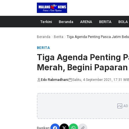
Langsung ke konten
Terkini
Beranda
ARENA
BERITA
BOLA
Beranda
Berita
Tiga Agenda Penting Pasca Jatim Beba
BERITA
Tiga Agenda Penting P
Merah, Begini Papara
Edo Rabmadhani
Sabtu, 4 September 2021, 17:31 WI
AD 
Bagikan: