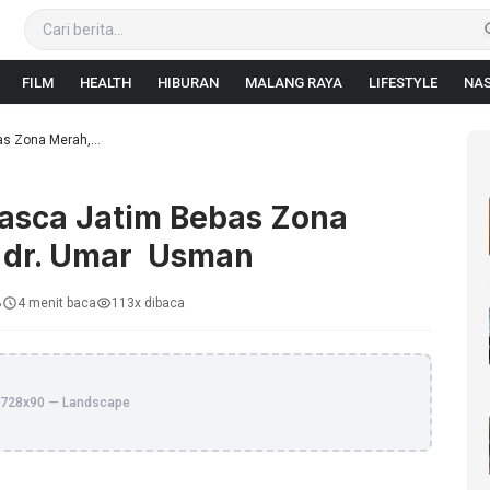
FILM
HEALTH
HIBURAN
MALANG RAYA
LIFESTYLE
NAS
s Zona Merah,...
asca Jatim Bebas Zona
n dr. Umar Usman
B
4 menit baca
113x dibaca
728x90 — Landscape