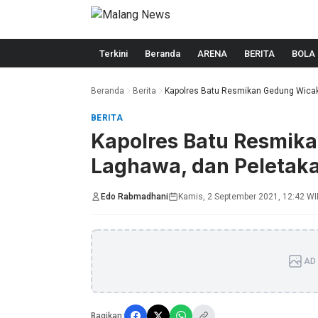
Langsung ke konten
Terkini
Beranda
ARENA
BERITA
BOLA
Beranda
Berita
Kapolres Batu Resmikan Gedung Wicak
BERITA
Kapolres Batu Resmik
Laghawa, dan Peletak
Edo Rabmadhani
Kamis, 2 September 2021, 12:42 W
AD 
Bagikan: