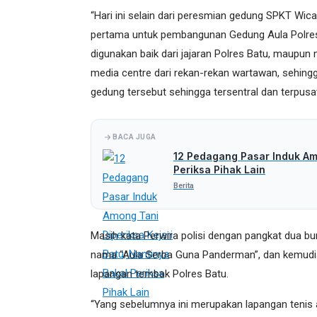
“Hari ini selain dari peresmian gedung SPKT Wi
pertama untuk pembangunan Gedung Aula Polres 
digunakan baik dari jajaran Polres Batu, maupun m
media centre dari rekan-rekan wartawan, sehingga
gedung tersebut sehingga tersentral dan terpusat,
BACA JUGA
12 Pedagang Pasar Induk Amo
Periksa Pihak Lain
Berita
Masih kata Perwira polisi dengan pangkat dua bun
nama “Aula Serba Guna Panderman”, dan kemudian
lapangan tembak Polres Batu.
“Yang sebelumnya ini merupakan lapangan tenis a