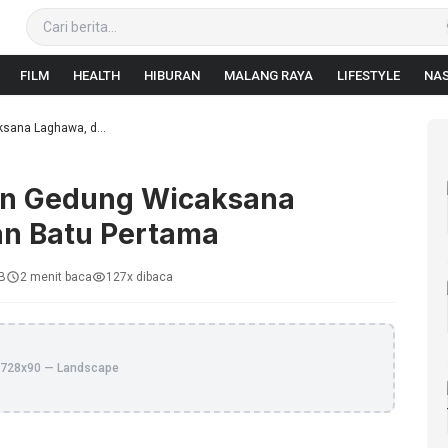
FILM
HEALTH
HIBURAN
MALANG RAYA
LIFESTYLE
NAS
sana Laghawa, d...
an Gedung Wicaksana
an Batu Pertama
IB
2 menit baca
127x dibaca
728x90 — Landscape