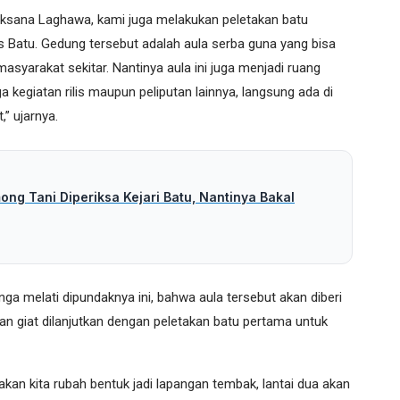
caksana Laghawa, kami juga melakukan peletakan batu
Batu. Gedung tersebut adalah aula serba guna yang bisa
asyarakat sekitar. Nantinya aula ini juga menjadi ruang
 kegiatan rilis maupun peliputan lainnya, langsung ada di
” ujarnya.
ng Tani Diperiksa Kejari Batu, Nantinya Bakal
ga melati dipundaknya ini, bahwa aula tersebut akan diberi
 giat dilanjutkan dengan peletakan batu pertama untuk
kan kita rubah bentuk jadi lapangan tembak, lantai dua akan