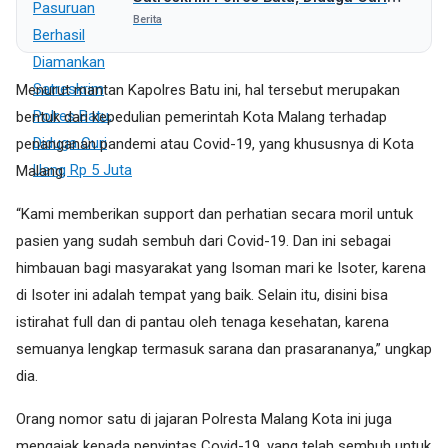
Uang Rp 5 Juta
Berita
Menurut mantan Kapolres Batu ini, hal tersebut merupakan
bentuk dari kepedulian pemerintah Kota Malang terhadap
penanganan pandemi atau Covid-19, yang khususnya di Kota
Malang.
“Kami memberikan support dan perhatian secara moril untuk
pasien yang sudah sembuh dari Covid-19. Dan ini sebagai
himbauan bagi masyarakat yang Isoman mari ke Isoter, karena
di Isoter ini adalah tempat yang baik. Selain itu, disini bisa
istirahat full dan di pantau oleh tenaga kesehatan, karena
semuanya lengkap termasuk sarana dan prasarananya,” ungkap
dia.
Orang nomor satu di jajaran Polresta Malang Kota ini juga
mengajak kepada penyintas Covid-19, yang telah sembuh untuk