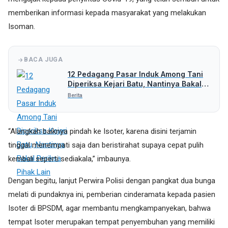
memberikan informasi kepada masyarakat yang melakukan
Isoman.
BACA JUGA
12 Pedagang Pasar Induk Among Tani
Diperiksa Kejari Batu, Nantinya Bakal
Periksa Pihak Lain
Berita
“Alangkah baiknya pindah ke Isoter, karena disini terjamin
tinggal menempati saja dan beristirahat supaya cepat pulih
kembali seperti sediakala,” imbaunya.
Dengan begitu, lanjut Perwira Polisi dengan pangkat dua bunga
melati di pundaknya ini, pemberian cinderamata kepada pasien
Isoter di BPSDM, agar membantu mengkampanyekan, bahwa
tempat Isoter merupakan tempat penyembuhan yang memiliki