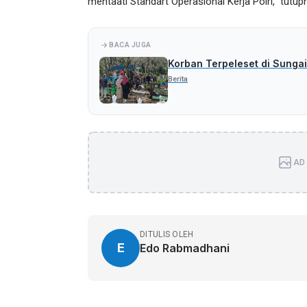
mentaati Standart Operasional Kerja Polri,” tutupn
BACA JUGA
Korban Terpeleset di Sungai
Berita
AD 
DITULIS OLEH
E
Edo Rabmadhani