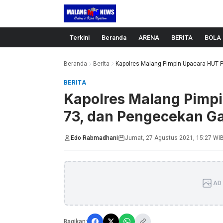
Langsung ke konten
Terkini
Beranda
ARENA
BERITA
BOLA
Beranda
Berita
Kapolres Malang Pimpin Upacara HUT Po
BERITA
Kapolres Malang Pimp
73, dan Pengecekan Ga
Edo Rabmadhani
Jumat, 27 Agustus 2021, 15:27 WI
AD 
Bagikan: