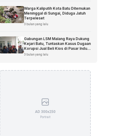
Warga Kaliputih Kota Batu Ditemukan
Meninggal di Sungai, Diduga Jatuh
Terpeleset
3 bulan yang lalu
Gabungan LSM Malang Raya Dukung
Kejari Batu, Tuntaskan Kasus Dugaan
Korupsi Jual Beli Kios di Pasar Induk
Among Tani
3 bulan yang lalu
AD 300x250
Portrait