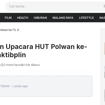
FILM
HEALTH
HIBURAN
MALANG RAYA
LIFESTYLE
NAS
lwan ke-73, d...
in Upacara HUT Polwan ke-
ktibplin
B
2 menit baca
104x dibaca
728x90 — Landscape