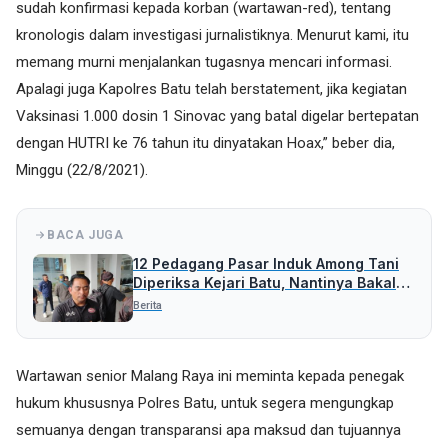
sudah konfirmasi kepada korban (wartawan-red), tentang
kronologis dalam investigasi jurnalistiknya. Menurut kami, itu
memang murni menjalankan tugasnya mencari informasi.
Apalagi juga Kapolres Batu telah berstatement, jika kegiatan
Vaksinasi 1.000 dosin 1 Sinovac yang batal digelar bertepatan
dengan HUTRI ke 76 tahun itu dinyatakan Hoax,” beber dia,
Minggu (22/8/2021).
BACA JUGA
12 Pedagang Pasar Induk Among Tani
Diperiksa Kejari Batu, Nantinya Bakal
Periksa Pihak Lain
Berita
Wartawan senior Malang Raya ini meminta kepada penegak
hukum khususnya Polres Batu, untuk segera mengungkap
semuanya dengan transparansi apa maksud dan tujuannya