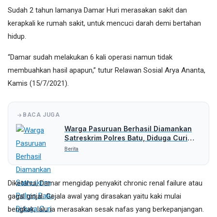
Sudah 2 tahun lamanya Damar Huri merasakan sakit dan
kerapkali ke rumah sakit, untuk mencuci darah demi bertahan
hidup.
“Damar sudah melakukan 6 kali operasi namun tidak
membuahkan hasil apapun,” tutur Relawan Sosial Arya Ananta,
Kamis (15/7/2021).
BACA JUGA
Warga Pasuruan Berhasil Diamankan
Satreskrim Polres Batu, Diduga Curi
Uang Rp 5 Juta
Berita
Diketahui, Damar mengidap penyakit chronic renal failure atau
gagal ginjal. Gejala awal yang dirasakan yaitu kaki mulai
bengkak, lalu ia merasakan sesak nafas yang berkepanjangan.