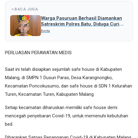
BACA JUGA
Warga Pasuruan Berhasil Diamankan
Satreskrim Polres Batu, Diduga Curi
Uang Rp 5 Juta
Berita
PERLUASAN PERAWATAN MEDIS
Saat ini telah disiapkan sejumlah safe house di Kabupaten
Malang, di SMPN 1 Dusun Paras, Desa Karangnongko,
Kecamatan Poncokusumo, dan safe house di SDN 1 Kelurahan
Turen, Kecamatan Turen, Kabupaten Malang.
Setiap kecamatan diharuskan memiliki safe house demi
mencegah penyebaran Covid-19, untuk memenuhi kebutuhan
bed.
Diharapkan Satgas Penanganan Covid-19 di Kabupaten Malang