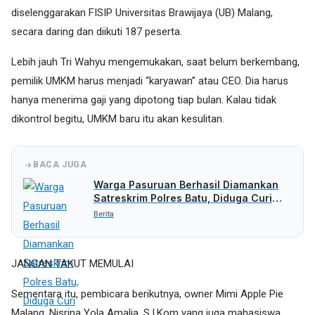
diselenggarakan FISIP Universitas Brawijaya (UB) Malang,
secara daring dan diikuti 187 peserta.
Lebih jauh Tri Wahyu mengemukakan, saat belum berkembang,
pemilik UMKM harus menjadi “karyawan” atau CEO. Dia harus
hanya menerima gaji yang dipotong tiap bulan. Kalau tidak
dikontrol begitu, UMKM baru itu akan kesulitan.
BACA JUGA
Warga Pasuruan Berhasil Diamankan
Satreskrim Polres Batu, Diduga Curi
Uang Rp 5 Juta
Berita
JANGAN TAKUT MEMULAI
Sementara itu, pembicara berikutnya, owner Mimi Apple Pie
Malang, Nisrina Yola Amalia, S.I.Kom yang juga mahasiswa