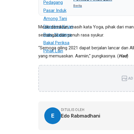
Berita
Meski demikian, masih kata Yoga, pihak dari ma
semangat dan penuh rasa syukur.
“Semoga giling 2021 dapat berjalan lancar dan 
yang memuaskan. Aamiin,” pungkasnya. (
Had
)
AD 
DITULIS OLEH
E
Edo Rabmadhani