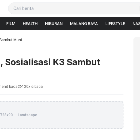
FILM
HEALTH
HIBURAN
MALANG RAYA
LIFESTYLE
NAS
 Sambut Musi...
, Sosialisasi K3 Sambut
menit baca
120x dibaca
728x90 — Landscape