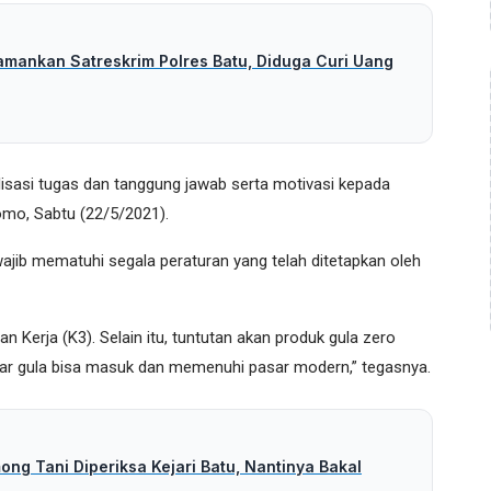
amankan Satreskrim Polres Batu, Diduga Curi Uang
lisasi tugas dan tanggung jawab serta motivasi kepada
mo, Sabtu (22/5/2021).
a wajib mematuhi segala peraturan yang telah ditetapkan oleh
 Kerja (K3). Selain itu, tuntutan akan produk gula zero
agar gula bisa masuk dan memenuhi pasar modern,” tegasnya.
ng Tani Diperiksa Kejari Batu, Nantinya Bakal