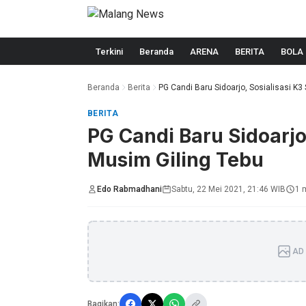
Langsung ke konten
Terkini
Beranda
ARENA
BERITA
BOLA
Beranda
Berita
PG Candi Baru Sidoarjo, Sosialisasi K3
BERITA
PG Candi Baru Sidoarjo
Musim Giling Tebu
Edo Rabmadhani
Sabtu, 22 Mei 2021, 21:46 WIB
1 
AD 
Bagikan: