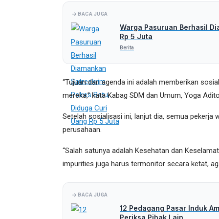
BACA JUGA
Warga Pasuruan Berhasil Di
Rp 5 Juta
Berita
“Tujuan dari agenda ini adalah memberikan sosia
mereka,” kata Kabag SDM dan Umum, Yoga Adito
Setelah sosialisasi ini, lanjut dia, semua pekerj
perusahaan.
“Salah satunya adalah Kesehatan dan Keselamatan
impurities juga harus termonitor secara ketat, 
BACA JUGA
12 Pedagang Pasar Induk Amo
Periksa Pihak Lain