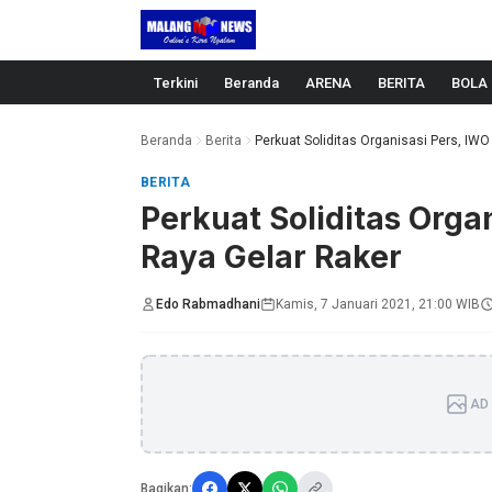
Langsung ke konten
Terkini
Beranda
ARENA
BERITA
BOLA
Beranda
Berita
Perkuat Soliditas Organisasi Pers, IWO
BERITA
Perkuat Soliditas Orga
Raya Gelar Raker
Edo Rabmadhani
Kamis, 7 Januari 2021, 21:00 WIB
AD 
Bagikan: