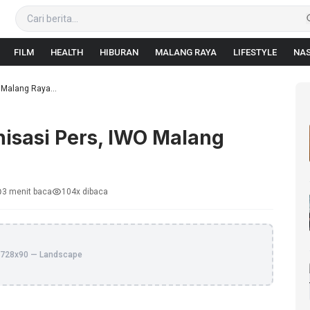
FILM
HEALTH
HIBURAN
MALANG RAYA
LIFESTYLE
NAS
 Malang Raya...
nisasi Pers, IWO Malang
3 menit baca
104x dibaca
728x90 — Landscape