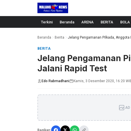
Langsung ke konten
Terkini
Beranda
ARENA
BERITA
BOLA
Beranda
Berita
Jelang Pengamanan Pilkada, Anggota Po
BERITA
Jelang Pengamanan Pil
Jalani Rapid Test
Edo Rabmadhani
Kamis, 3 Desember 2020, 16:20 WI
AD 
Bagikan: