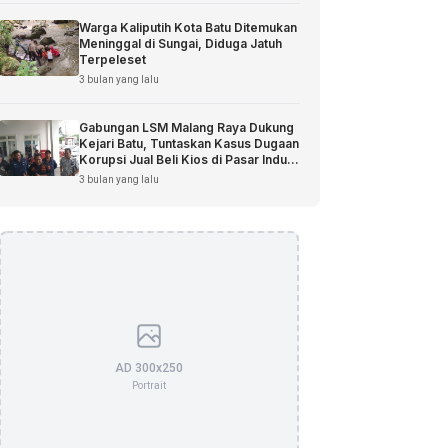
Warga Kaliputih Kota Batu Ditemukan
Meninggal di Sungai, Diduga Jatuh
Terpeleset
3 bulan yang lalu
Gabungan LSM Malang Raya Dukung
Kejari Batu, Tuntaskan Kasus Dugaan
Korupsi Jual Beli Kios di Pasar Induk
Among Tani
3 bulan yang lalu
AD 300x250
Portrait