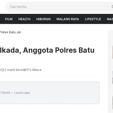
FILM
HEALTH
HIBURAN
MALANG RAYA
LIFESTYLE
NAS
lres Batu Jal...
kada, Anggota Polres Batu
B
2 menit baca
97x dibaca
728x90 — Landscape