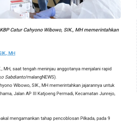
BP Catur Cahyono Wibowo, SIK., MH memerintahkan
, MH, saat tengah meninjau anggotanya menjalani rapid
ko Sabdianto
/malangNEWS).
hyono Wibowo, SIK., MH memerintahkan jajarannya untuk
rathama, Jalan AP III Katjoeng Permadi, Kecamatan Junrejo,
 bakal mengamankan tahap pencoblosan Pilkada, pada 9