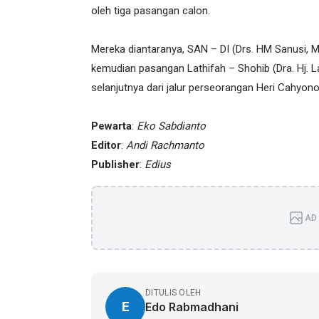
oleh tiga pasangan calon.
Mereka diantaranya, SAN – DI (Drs. HM Sanusi, MM
kemudian pasangan Lathifah – Shohib (Dra. Hj. La
selanjutnya dari jalur perseorangan Heri Cahyo
Pewarta
:
Eko Sabdianto
Editor
:
Andi Rachmanto
Publisher
:
Edius
AD 
DITULIS OLEH
E
Edo Rabmadhani