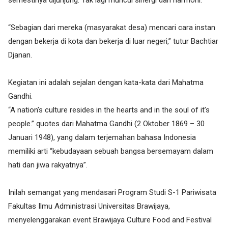
semestinya dijunjung. Tak lagi muncul sinergi dan harmoni.
“Sebagian dari mereka (masyarakat desa) mencari cara instan
dengan bekerja di kota dan bekerja di luar negeri,” tutur Bachtiar
Djanan.
Kegiatan ini adalah sejalan dengan kata-kata dari Mahatma
Gandhi.
“A nation’s culture resides in the hearts and in the soul of it’s
people.” quotes dari Mahatma Gandhi (2 Oktober 1869 – 30
Januari 1948), yang dalam terjemahan bahasa Indonesia
memiliki arti “kebudayaan sebuah bangsa bersemayam dalam
hati dan jiwa rakyatnya”.
Inilah semangat yang mendasari Program Studi S-1 Pariwisata
Fakultas Ilmu Administrasi Universitas Brawijaya,
menyelenggarakan event Brawijaya Culture Food and Festival