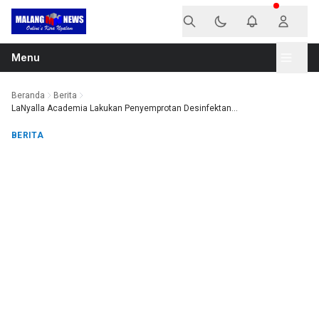
Langsung ke konten
Menu
Beranda
Berita
LaNyalla Academia Lakukan Penyemprotan Desinfektan...
BERITA