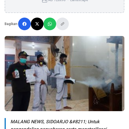
AD 728x90 — Landscape
Bagikan:
MALANG NEWS, SIDOARJO &#8211; Untuk