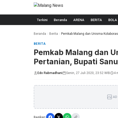
Langsung ke konten
Terkini
Beranda
ARENA
BERITA
BOLA
Beranda
Berita
Pemkab Malang dan Unisma Kolaborasi d
BERITA
Pemkab Malang dan Un
Pertanian, Bupati Sanu
Edo Rabmadhani
Senin, 27 Juli 2020, 23:52 WIB
4 
AD 
Bagikan: