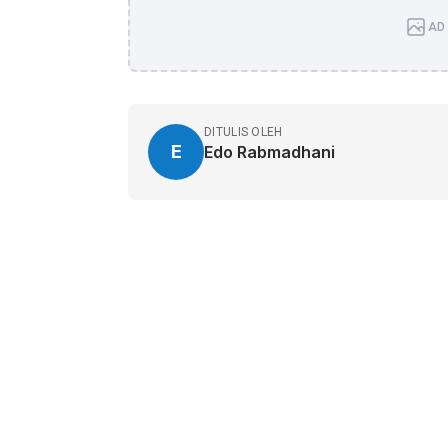
AD 
DITULIS OLEH
E
Edo Rabmadhani