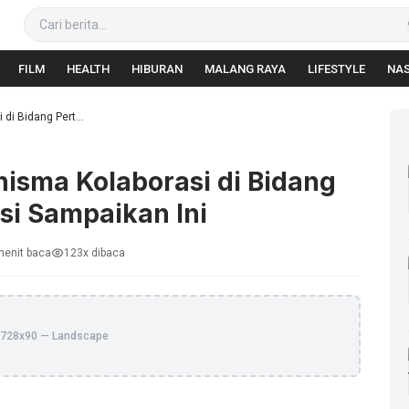
FILM
HEALTH
HIBURAN
MALANG RAYA
LIFESTYLE
NAS
i Bidang Pert...
isma Kolaborasi di Bidang
si Sampaikan Ini
menit baca
123x dibaca
728x90 — Landscape