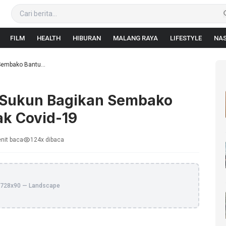
FILM
HEALTH
HIBURAN
MALANG RAYA
LIFESTYLE
NAS
Sembako Bantu...
, Sukun Bagikan Sembako
k Covid-19
nit baca
124x dibaca
728x90 — Landscape