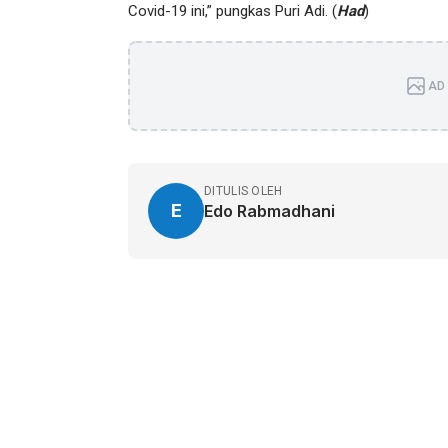
Covid-19 ini,” pungkas Puri Adi. (
Had
)
AD 
DITULIS OLEH
E
Edo Rabmadhani