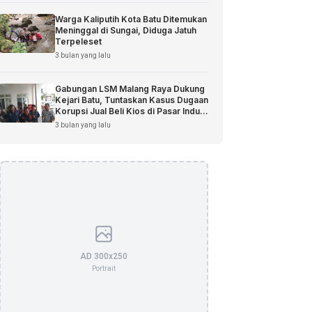
Warga Kaliputih Kota Batu Ditemukan
Meninggal di Sungai, Diduga Jatuh
Terpeleset
3 bulan yang lalu
Gabungan LSM Malang Raya Dukung
Kejari Batu, Tuntaskan Kasus Dugaan
Korupsi Jual Beli Kios di Pasar Induk
Among Tani
3 bulan yang lalu
AD 300x250
Portrait