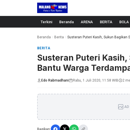
Langsung ke konten
Terkini
Beranda
ARENA
BERITA
BOLA
Beranda
Berita
Susteran Puteri Kasih, Sukun Bagikan 
BERITA
Susteran Puteri Kasih
Bantu Warga Terdampa
Edo Rabmadhani
Rabu, 1 Juli 2020, 11:58 WIB
2 me
AD 
Bagikan: