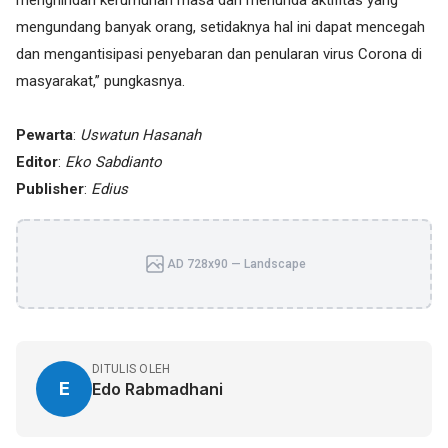
menghindari kerumunan masa dan menunda aktifitas yang
mengundang banyak orang, setidaknya hal ini dapat mencegah
dan mengantisipasi penyebaran dan penularan virus Corona di
masyarakat,” pungkasnya.
Pewarta
:
Uswatun Hasanah
Editor
:
Eko Sabdianto
Publisher
:
Edius
AD 728x90 — Landscape
DITULIS OLEH
E
Edo Rabmadhani